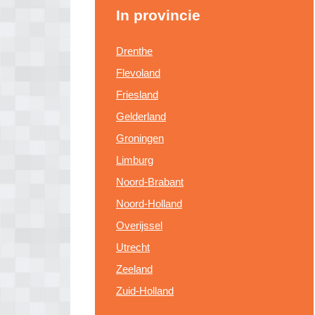
In provincie
Drenthe
Flevoland
Friesland
Gelderland
Groningen
Limburg
Noord-Brabant
Noord-Holland
Overijssel
Utrecht
Zeeland
Zuid-Holland