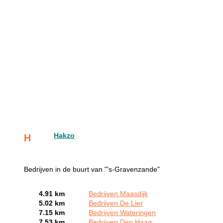
Hakzo
H
Bedrijven in de buurt van "'s-Gravenzande"
4.91 km
Bedrijven Maasdijk
5.02 km
Bedrijven De Lier
7.15 km
Bedrijven Wateringen
7.53 km
Bedrijven Den Haag