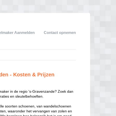
telmaker Aanmelden
Contact opnemen
en - Kosten & Prijzen
maker in de regio 's-Gravenzande? Zoek dan
araties en sleutelbehoeften.
alle soorten schoenen, van wandelschoenen
sten, waaronder het vervangen van zolen en