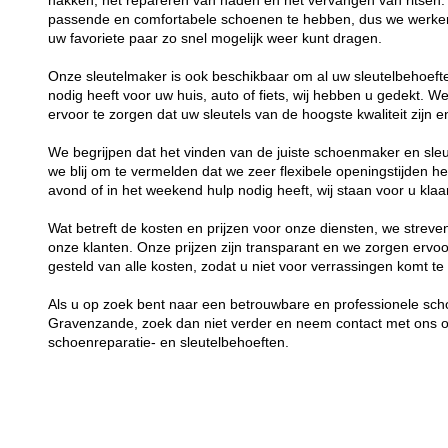
hakken, het repareren van naden en het vervangen van ritsen.
passende en comfortabele schoenen te hebben, dus we werken s
uw favoriete paar zo snel mogelijk weer kunt dragen.
Onze sleutelmaker is ook beschikbaar om al uw sleutelbehoefte
nodig heeft voor uw huis, auto of fiets, wij hebben u gedekt. 
ervoor te zorgen dat uw sleutels van de hoogste kwaliteit zijn
We begrijpen dat het vinden van de juiste schoenmaker en sleu
we blij om te vermelden dat we zeer flexibele openingstijden he
avond of in het weekend hulp nodig heeft, wij staan voor u klaa
Wat betreft de kosten en prijzen voor onze diensten, we streven
onze klanten. Onze prijzen zijn transparant en we zorgen ervo
gesteld van alle kosten, zodat u niet voor verrassingen komt te
Als u op zoek bent naar een betrouwbare en professionele sch
Gravenzande, zoek dan niet verder en neem contact met ons o
schoenreparatie- en sleutelbehoeften.